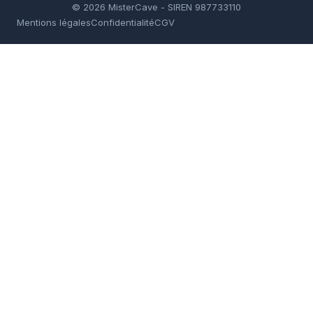
© 2026 MisterCave - SIREN 987733110
Mentions légales
Confidentialité
CGV