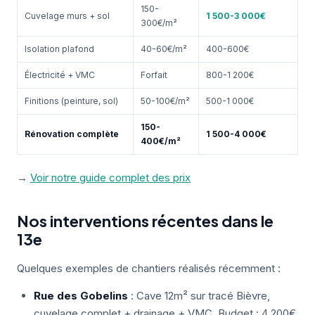
150-
Cuvelage murs + sol
1 500-3 000€
300€/m²
Isolation plafond
40-60€/m²
400-600€
Électricité + VMC
Forfait
800-1 200€
Finitions (peinture, sol)
50-100€/m²
500-1 000€
150-
Rénovation complète
1 500-4 000€
400€/m²
→
Voir notre guide complet des prix
Nos interventions récentes dans le
13e
Quelques exemples de chantiers réalisés récemment :
Rue des Gobelins
: Cave 12m² sur tracé Bièvre,
cuvelage complet + drainage + VMC. Budget : 4 200€