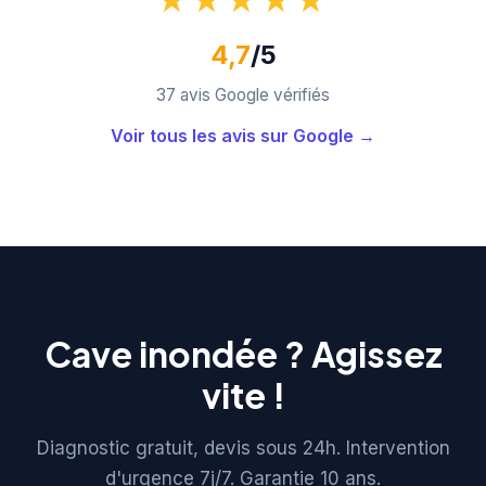
4,7
/5
37 avis Google vérifiés
Voir tous les avis sur Google →
Cave inondée ? Agissez
vite !
Diagnostic gratuit, devis sous 24h. Intervention
d'urgence 7j/7. Garantie 10 ans.