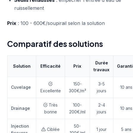
Seuils rehaussés
: empêcher l'entrée d'eau de
ruissellement
Prix
: 100 - 600€/soupirail selon la solution
Comparatif des solutions
Durée
Solution
Efficacité
Prix
Garant
travaux
150-
3-5
Cuvelage
10 ans
Excellente
300€/m²
jours
Très
100-
2-4
Drainage
10 ans
bonne
200€/ml
jours
Injection
50-
Ciblée
1 jour
5 ans
fissures
100€/ml