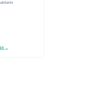
abitants
 93 →