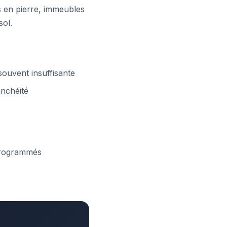
s en pierre, immeubles
sol.
souvent insuffisante
anchéité
programmés