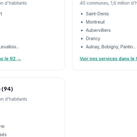
on d'habitants
40 communes, 1,6 million d'h
rt
Saint-Denis
Montreuil
Aubervilliers
Drancy
vallois...
Aulnay, Bobigny, Pantin...
ns le 92 →
Voir nos services dans le
 (94)
on d'habitants
ne
ssés