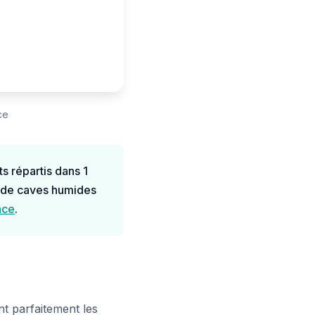
ce
s répartis dans 1
s de caves humides
nce
.
t parfaitement les