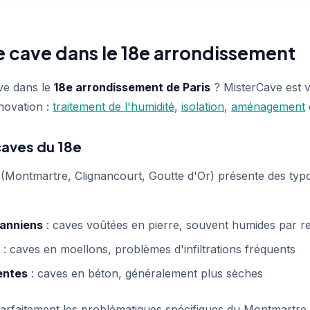
 cave dans le 18e arrondissement
ve dans le
18e arrondissement de Paris
? MisterCave est v
novation :
traitement de l'humidité
,
isolation
,
aménagement
caves du 18e
(Montmartre, Clignancourt, Goutte d'Or) présente des typ
anniens
: caves voûtées en pierre, souvent humides par re
: caves en moellons, problèmes d'infiltrations fréquents
entes
: caves en béton, généralement plus sèches
arfaitement les problématiques spécifiques du Montmartre e