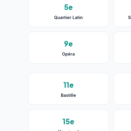
5e
Quartier Latin
S
9e
Opéra
11e
Bastille
15e